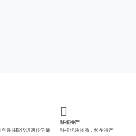

移植待产
育至囊胚阶段进遗传学筛
移植优质胚胎，验孕待产