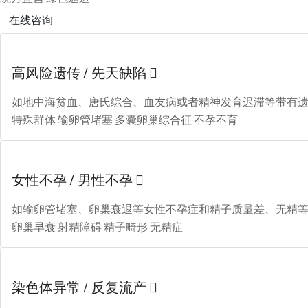
在线咨询
高风险遗传 / 先天缺陷

如地中海贫血、唐氏综合、血友病或者精神发育迟滞等带有
特殊群体
输卵管堵塞
多囊卵巢综合征
不孕不育
女性不孕 / 男性不孕

如输卵管堵塞、卵巢衰退等女性不孕症和精子质量差、无精
卵巢早衰
射精障碍
精子畸形
无精症
染色体异常 / 反复流产
